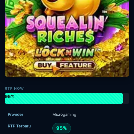
RTP NOW
95%
Provider
Microgaming
RTP Terbaru
95%