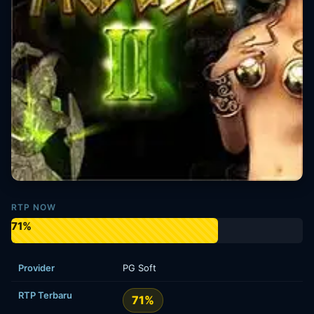
RTP NOW
71%
Provider
PG Soft
RTP Terbaru
71%