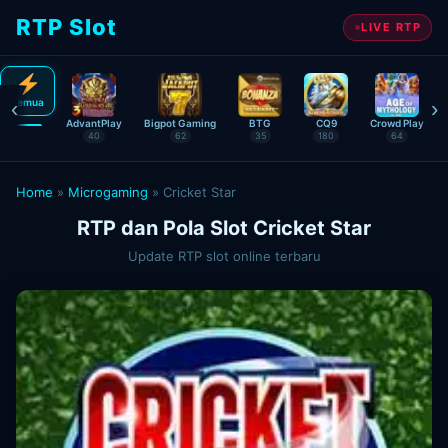
RTP Slot
LIVE RTP
‹
›
Semua
AdvantPlay
Bigpot Gaming
BTG
CQ9
Crowd Play
40
62
35
180
64
Home
»
Microgaming
»
Cricket Star
RTP dan Pola Slot Cricket Star
Update RTP slot online terbaru