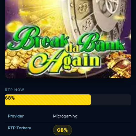
RTP NOW
68%
Provider
Microgaming
RTP Terbaru
68%