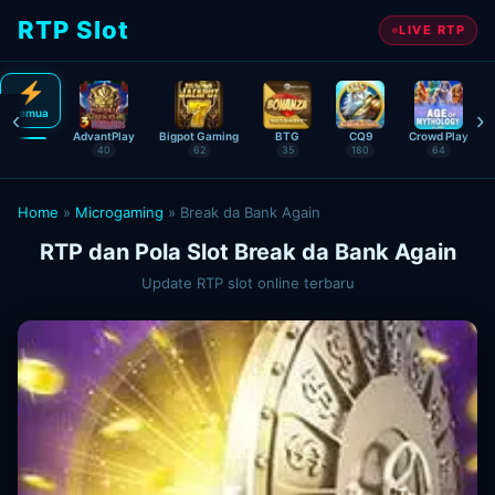
RTP Slot
LIVE RTP
‹
›
Semua
AdvantPlay
Bigpot Gaming
BTG
CQ9
Crowd Play
40
62
35
180
64
Home
»
Microgaming
»
Break da Bank Again
RTP dan Pola Slot Break da Bank Again
Update RTP slot online terbaru