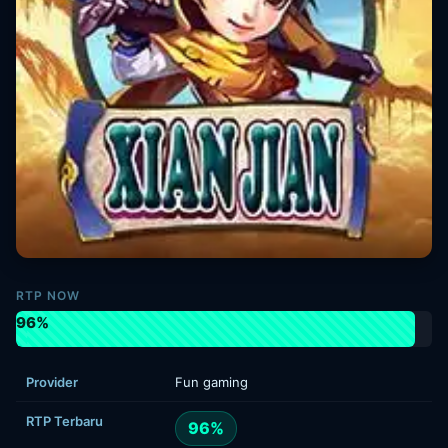
RTP NOW
96%
Provider
Fun gaming
RTP Terbaru
96%