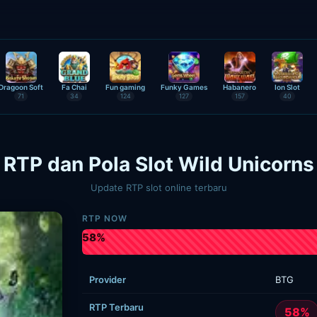
Dragoon Soft
Fa Chai
Fun gaming
Funky Games
Habanero
Ion Slot
71
34
124
127
157
40
RTP dan Pola Slot Wild Unicorns
Update RTP slot online terbaru
RTP NOW
58%
Provider
BTG
RTP Terbaru
58%