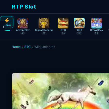
RTP Slot
‹
Semua
AdvantPlay
Bigpot Gaming
BTG
CQ9
Crowd Play
40
62
35
180
64
Home
»
BTG
»
Wild Unicorns