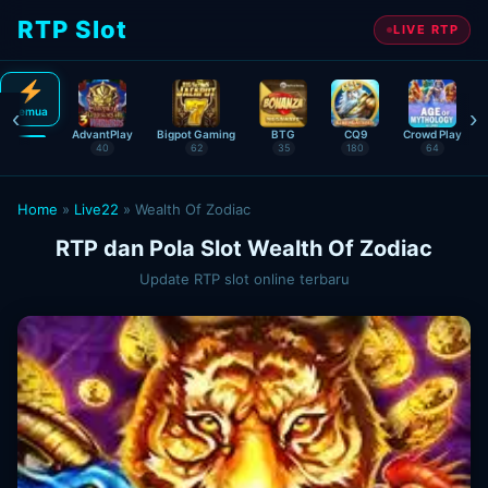
RTP Slot
LIVE RTP
‹
›
Semua
AdvantPlay
Bigpot Gaming
BTG
CQ9
Crowd Play
40
62
35
180
64
Home
»
Live22
»
Wealth Of Zodiac
RTP dan Pola Slot Wealth Of Zodiac
Update RTP slot online terbaru