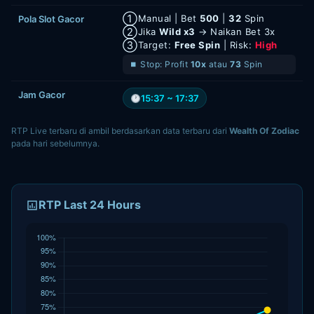
①
Manual | Bet
500
|
32
Spin
Pola Slot Gacor
②
Jika
Wild x3
→ Naikan Bet 3x
③
Target:
Free Spin
| Risk:
High
⏹ Stop: Profit
10x
atau
73
Spin
Jam Gacor
15:37 ~ 17:37
RTP Live terbaru di ambil berdasarkan data terbaru dari
Wealth Of Zodiac
pada hari sebelumnya.
RTP Last 24 Hours