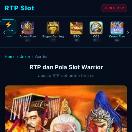
RTP Slot
LIVE RTP
‹
›
Semua
AdvantPlay
Bigpot Gaming
BTG
CQ9
Crowd Play
40
62
35
180
64
Home
»
Joker
»
Warrior
RTP dan Pola Slot Warrior
Update RTP slot online terbaru