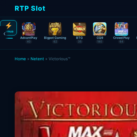
RTP Slot
‹
Semua
AdvantPlay
Bigpot Gaming
BTG
CQ9
Crowd Play
40
62
35
180
64
Home
»
Netent
»
Victorious™