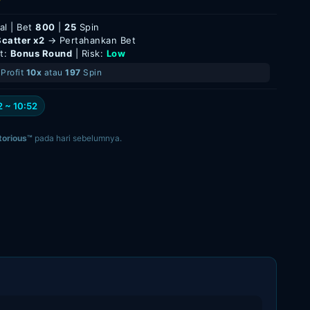
l | Bet
800
|
25
Spin
Scatter x2
→ Pertahankan Bet
t:
Bonus Round
| Risk:
Low
 Profit
10x
atau
197
Spin
2 ~ 10:52
torious™
pada hari sebelumnya.