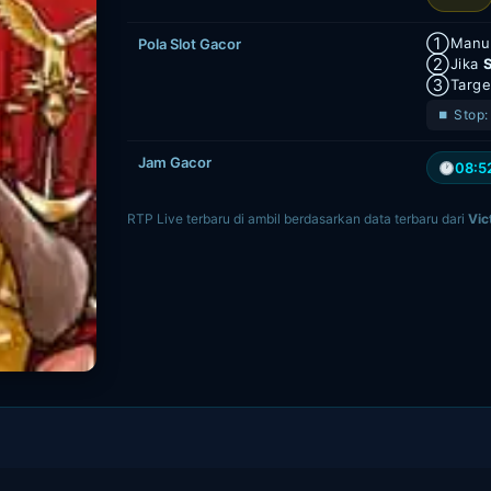
①
Manua
Pola Slot Gacor
②
Jika
③
Targe
⏹ Stop:
Jam Gacor
08:5
RTP Live terbaru di ambil berdasarkan data terbaru dari
Vic