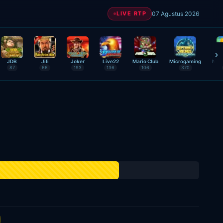
LIVE RTP
07 Agustus 2026
›
JDB
Jili
Joker
Live22
Mario Club
Microgaming
Nag
87
66
193
136
106
370