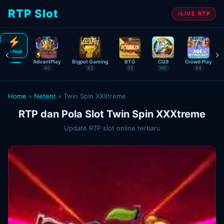
RTP Slot
LIVE RTP
‹
›
Semua
AdvantPlay
Bigpot Gaming
BTG
CQ9
Crowd Play
40
62
35
180
64
Home
»
Netent
»
Twin Spin XXXtreme
RTP dan Pola Slot Twin Spin XXXtreme
Update RTP slot online terbaru