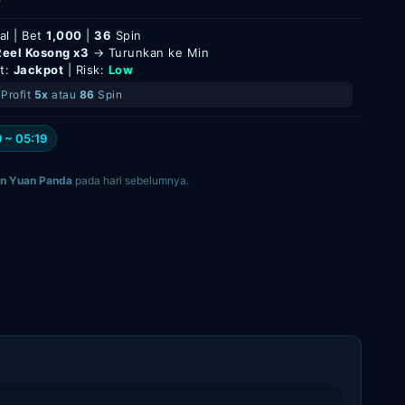
l | Bet
1,000
|
36
Spin
Reel Kosong x3
→ Turunkan ke Min
t:
Jackpot
| Risk:
Low
 Profit
5x
atau
86
Spin
 ~ 05:19
n Yuan Panda
pada hari sebelumnya.