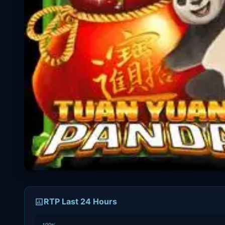
RTP Last 24 Hours