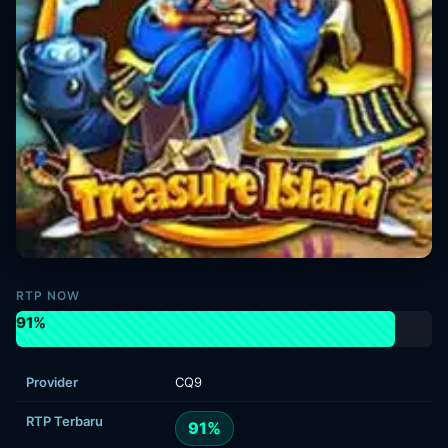
RTP NOW
91%
Provider
CQ9
RTP Terbaru
91%