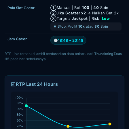
①
Manual | Bet
100
|
40
Spin
Pola Slot Gacor
②
Jika
Scatter x2
→ Naikan Bet 2x
③
Target:
Jackpot
| Risk:
Low
⏹ Stop: Profit
10x
atau
80
Spin
Jam Gacor
18:48 ~ 20:48
RTP Live terbaru di ambil berdasarkan data terbaru dari
ThunderingZeus
H5
pada hari sebelumnya.
RTP Last 24 Hours