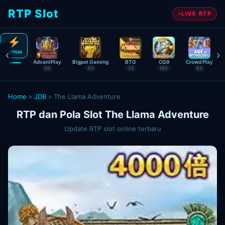
RTP Slot
LIVE RTP
‹
›
Semua
AdvantPlay
Bigpot Gaming
BTG
CQ9
Crowd Play
40
62
35
180
64
Home
»
JDB
»
The Llama Adventure
RTP dan Pola Slot The Llama Adventure
Update RTP slot online terbaru