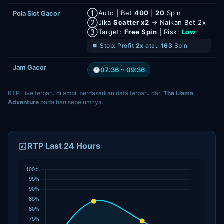
①
Auto | Bet
400
|
20
Spin
Pola Slot Gacor
②
Jika
Scatter x2
→ Naikan Bet 2x
③
Target:
Free Spin
| Risk:
Low
⏹ Stop: Profit
2x
atau
163
Spin
Jam Gacor
07:36 ~ 09:36
RTP Live terbaru di ambil berdasarkan data terbaru dari
The Llama
Adventure
pada hari sebelumnya.
RTP Last 24 Hours