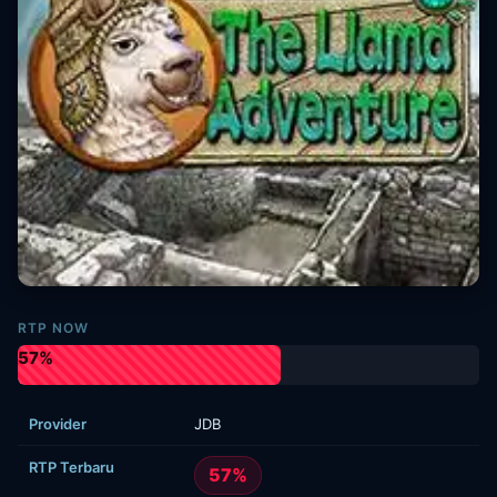
RTP NOW
57%
Provider
JDB
RTP Terbaru
57%