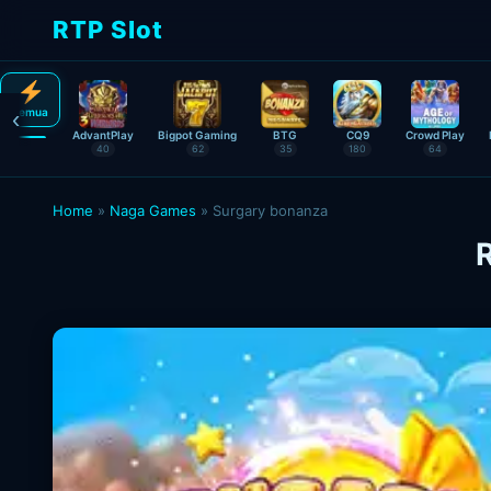
RTP Slot
‹
Semua
AdvantPlay
Bigpot Gaming
BTG
CQ9
Crowd Play
40
62
35
180
64
Home
»
Naga Games
»
Surgary bonanza
R