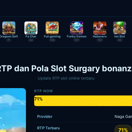
Dragoon Soft
Fa Chai
Fun gaming
Funky Games
Habanero
Ion Slot
71
34
124
127
157
40
TP dan Pola Slot Surgary bonan
Update RTP slot online terbaru
RTP NOW
71%
Provider
Naga Ga
RTP Terbaru
71%