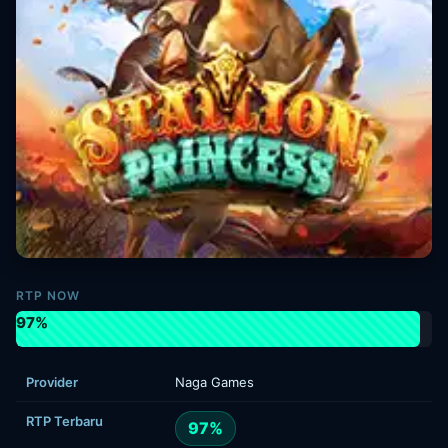
RTP NOW
97%
Provider
Naga Games
RTP Terbaru
97%