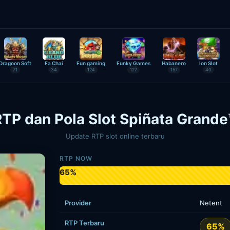
Dragoon Soft
Fa Chai
Fun gaming
Funky Games
Habanero
Ion Slot
71
34
124
127
157
40
RTP dan Pola Slot Spiñata Grande
Update RTP slot online terbaru
RTP NOW
65%
Provider
Netent
RTP Terbaru
65%