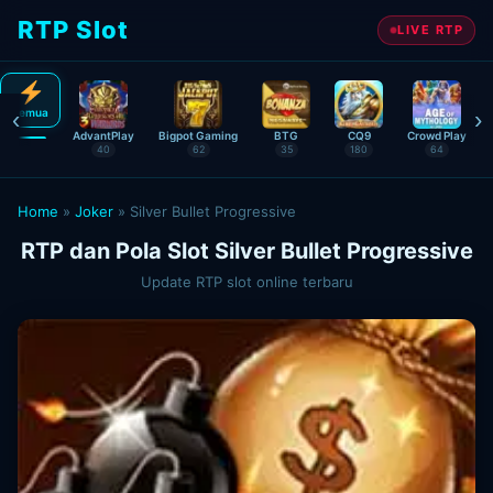
RTP Slot
LIVE RTP
‹
›
Semua
AdvantPlay
Bigpot Gaming
BTG
CQ9
Crowd Play
40
62
35
180
64
Home
»
Joker
»
Silver Bullet Progressive
RTP dan Pola Slot Silver Bullet Progressive
Update RTP slot online terbaru