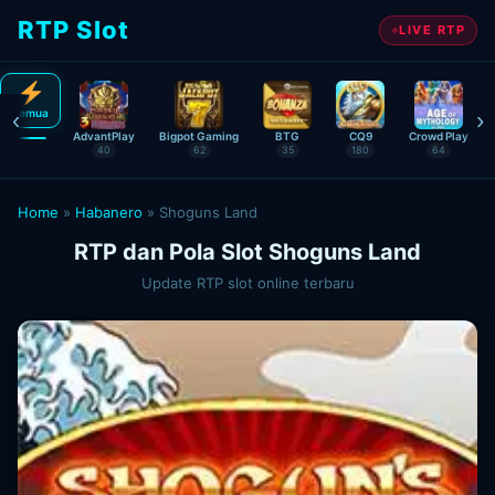
RTP Slot
LIVE RTP
‹
›
Semua
AdvantPlay
Bigpot Gaming
BTG
CQ9
Crowd Play
40
62
35
180
64
Home
»
Habanero
»
Shoguns Land
RTP dan Pola Slot Shoguns Land
Update RTP slot online terbaru