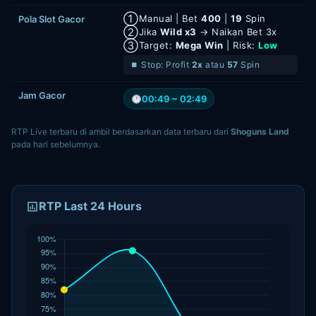
①
Manual | Bet
400
|
19
Spin
Pola Slot Gacor
②
Jika
Wild x3
→ Naikan Bet 3x
③
Target:
Mega Win
| Risk:
Low
⏹ Stop: Profit
2x
atau
57
Spin
Jam Gacor
00:49 ~ 02:49
RTP Live terbaru di ambil berdasarkan data terbaru dari
Shoguns Land
pada hari sebelumnya.
RTP Last 24 Hours