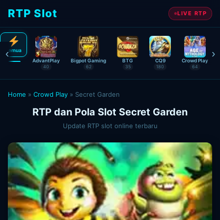
RTP Slot
LIVE RTP
‹
›
Semua
AdvantPlay
Bigpot Gaming
BTG
CQ9
Crowd Play
40
62
35
180
64
Home
»
Crowd Play
»
Secret Garden
RTP dan Pola Slot Secret Garden
Update RTP slot online terbaru