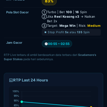
83%
①
Turbo | Bet
100
|
16
Spin
Pola Slot Gacor
②
Jika
Reel Kosong x3
→ Naikan
Bet 2x
③
Target:
Mega Win
| Risk:
Medium
⏹ Stop: Profit
5x
atau
135
Spin
Jam Gacor
00:55 ~ 02:55
RTP Live terbaru di ambil berdasarkan data terbaru dari
Scudamore’s
Super Stakes
pada hari sebelumnya.
RTP Last 24 Hours