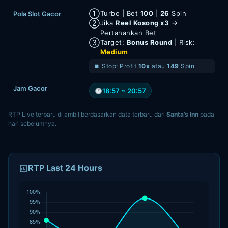
①
Turbo | Bet
100
|
26
Spin
Pola Slot Gacor
②
Jika
Reel Kosong x3
→
Pertahankan Bet
③
Target:
Bonus Round
| Risk:
Medium
⏹ Stop: Profit
10x
atau
149
Spin
Jam Gacor
18:57 ~ 20:57
RTP Live terbaru di ambil berdasarkan data terbaru dari
Santa’s Inn
pada
hari sebelumnya.
RTP Last 24 Hours