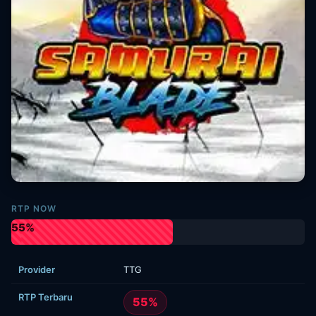
RTP NOW
55%
Provider
TTG
RTP Terbaru
55%