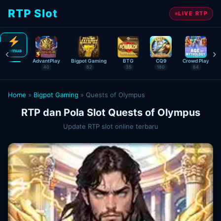
RTP Slot
LIVE RTP
‹
›
Semua
AdvantPlay
Bigpot Gaming
BTG
CQ9
Crowd Play
40
62
35
180
64
Home
»
Bigpot Gaming
»
Quests of Olympus
RTP dan Pola Slot Quests of Olympus
Update RTP slot online terbaru