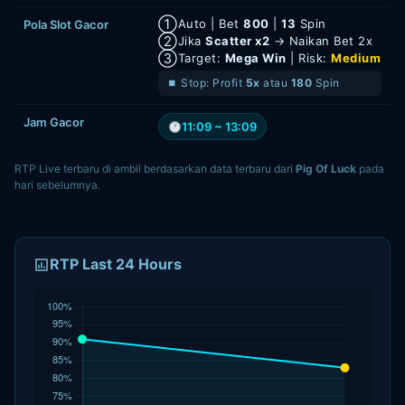
①
Auto | Bet
800
|
13
Spin
Pola Slot Gacor
②
Jika
Scatter x2
→ Naikan Bet 2x
③
Target:
Mega Win
| Risk:
Medium
⏹ Stop: Profit
5x
atau
180
Spin
Jam Gacor
11:09 ~ 13:09
RTP Live terbaru di ambil berdasarkan data terbaru dari
Pig Of Luck
pada
hari sebelumnya.
RTP Last 24 Hours