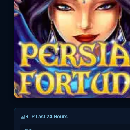
RTP Last 24 Hours