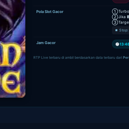
①
Turbo
Pola Slot Gacor
②
Jika
③
Targe
⏹ Stop:
Jam Gacor
13:48
RTP Live terbaru di ambil berdasarkan data terbaru dari
Per