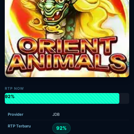
RTP NOW
92%
Provider
JDB
RTP Terbaru
92%