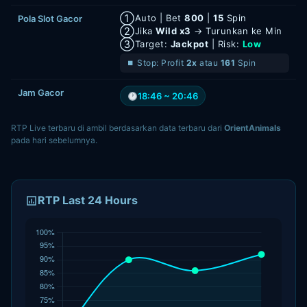
①
Auto | Bet
800
|
15
Spin
Pola Slot Gacor
②
Jika
Wild x3
→ Turunkan ke Min
③
Target:
Jackpot
| Risk:
Low
⏹ Stop: Profit
2x
atau
161
Spin
Jam Gacor
18:46 ~ 20:46
RTP Live terbaru di ambil berdasarkan data terbaru dari
OrientAnimals
pada hari sebelumnya.
RTP Last 24 Hours