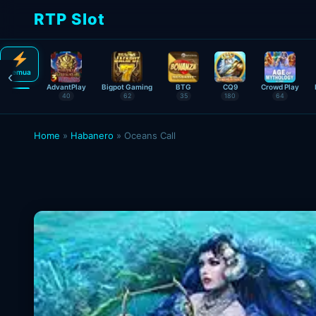
RTP Slot
‹
Semua
AdvantPlay
Bigpot Gaming
BTG
CQ9
Crowd Play
40
62
35
180
64
Home
»
Habanero
»
Oceans Call