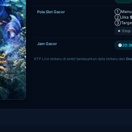
①
Manua
Pola Slot Gacor
②
Jika
③
Targe
⏹ Stop:
Jam Gacor
20:3
RTP Live terbaru di ambil berdasarkan data terbaru dari
Oce