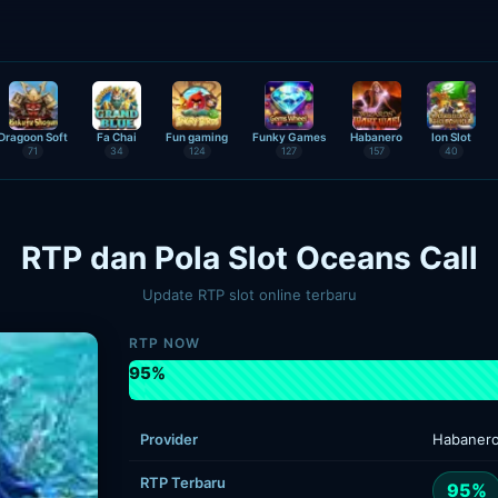
Dragoon Soft
Fa Chai
Fun gaming
Funky Games
Habanero
Ion Slot
71
34
124
127
157
40
RTP dan Pola Slot Oceans Call
Update RTP slot online terbaru
RTP NOW
95%
Provider
Habaner
RTP Terbaru
95%