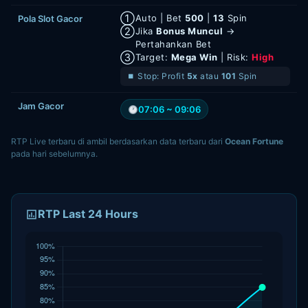
①
Auto | Bet
500
|
13
Spin
Pola Slot Gacor
②
Jika
Bonus Muncul
→
Pertahankan Bet
③
Target:
Mega Win
| Risk:
High
⏹ Stop: Profit
5x
atau
101
Spin
Jam Gacor
07:06 ~ 09:06
RTP Live terbaru di ambil berdasarkan data terbaru dari
Ocean Fortune
pada hari sebelumnya.
RTP Last 24 Hours