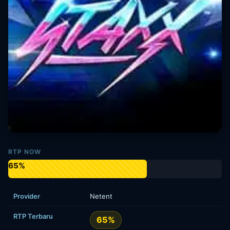
RTP NOW
65%
Provider
Netent
RTP Terbaru
65%