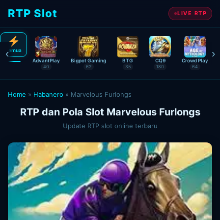
RTP Slot
LIVE RTP
‹
›
Semua
AdvantPlay
Bigpot Gaming
BTG
CQ9
Crowd Play
40
62
35
180
64
Home
»
Habanero
»
Marvelous Furlongs
RTP dan Pola Slot Marvelous Furlongs
Update RTP slot online terbaru