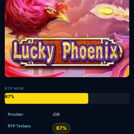
RTP NOW
67%
Provider
JDB
RTP Terbaru
67%