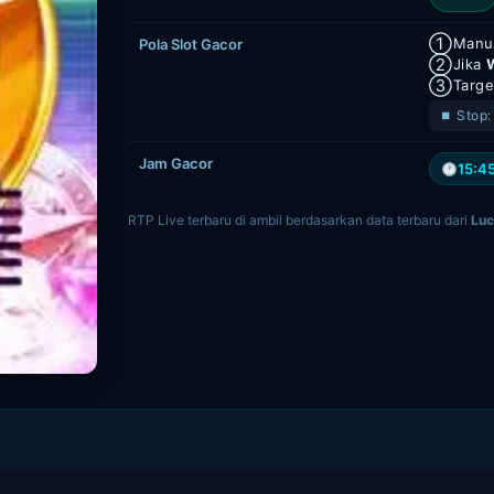
①
Manua
Pola Slot Gacor
②
Jika
③
Targe
⏹ Stop:
Jam Gacor
15:45
RTP Live terbaru di ambil berdasarkan data terbaru dari
Luc