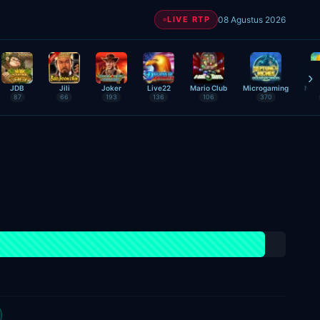
LIVE RTP
08 Agustus 2026
›
JDB
Jili
Joker
Live22
Mario Club
Microgaming
Nag
87
66
193
136
106
370