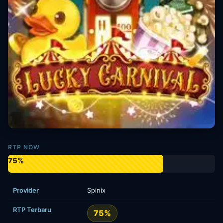
RTP NOW
75%
Provider
Spinix
RTP Terbaru
75%