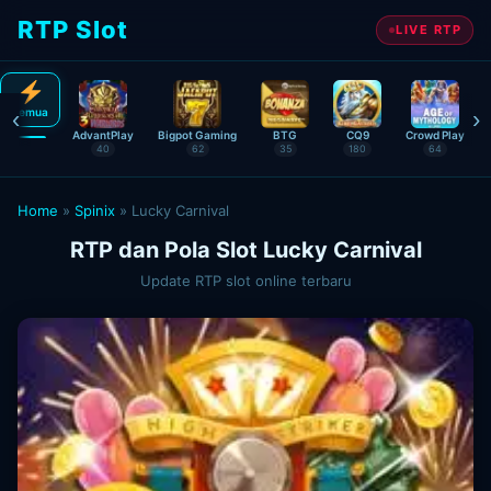
RTP Slot
LIVE RTP
‹
›
Semua
AdvantPlay
Bigpot Gaming
BTG
CQ9
Crowd Play
40
62
35
180
64
Home
»
Spinix
»
Lucky Carnival
RTP dan Pola Slot Lucky Carnival
Update RTP slot online terbaru