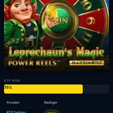
RTP NOW
75%
Provider
Redtiger
RTP Terbaru