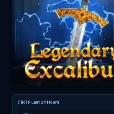
RTP Last 24 Hours