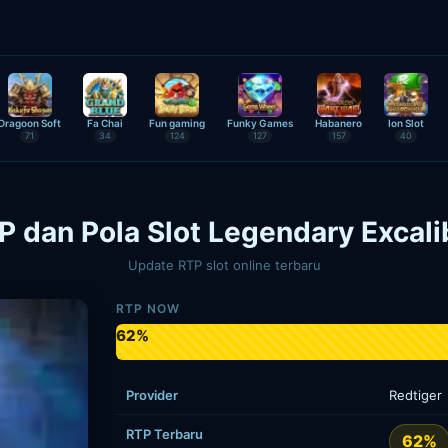
Dragoon Soft
Fa Chai
Fun gaming
Funky Games
Habanero
Ion Slot
71
34
124
127
157
40
P dan Pola Slot Legendary Excali
Update RTP slot online terbaru
RTP NOW
62%
Provider
Redtiger
RTP Terbaru
62%