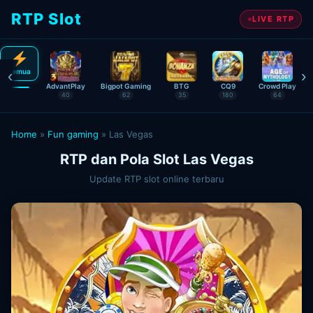
RTP Slot
LIVE RTP
‹
›
Semua
AdvantPlay
Bigpot Gaming
BTG
CQ9
Crowd Play
40
62
35
180
64
Home
»
Fun gaming
»
Las Vegas
RTP dan Pola Slot Las Vegas
Update RTP slot online terbaru