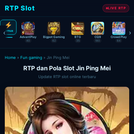
RTP Slot
LIVE RTP
‹
›
Semua
AdvantPlay
Bigpot Gaming
BTG
CQ9
Crowd Play
40
62
35
180
64
Home
»
Fun gaming
»
Jin Ping Mei
RTP dan Pola Slot Jin Ping Mei
Update RTP slot online terbaru