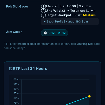
①
Manual | Bet
1,000
|
32
Spin
Pola Slot Gacor
②
Jika
Wild x3
→ Turunkan ke Min
③
Target:
Jackpot
| Risk:
Medium
⏹ Stop: Profit
5x
atau
163
Spin
Jam Gacor
19:12 ~ 21:12
RTP Live terbaru di ambil berdasarkan data terbaru dari
Jin Ping Mei
pada
hari sebelumnya.
RTP Last 24 Hours