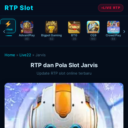
RTP Slot
LIVE RTP
‹
›
Semua
AdvantPlay
Bigpot Gaming
BTG
CQ9
Crowd Play
40
62
35
180
64
Home
»
Live22
»
Jarvis
RTP dan Pola Slot Jarvis
Update RTP slot online terbaru