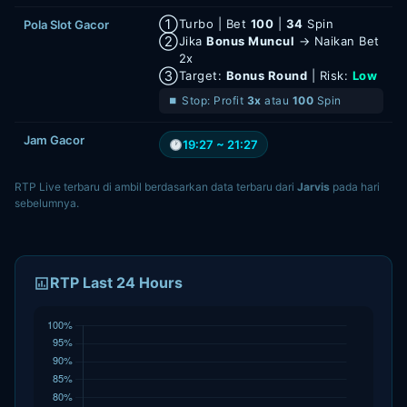
①
Turbo | Bet
100
|
34
Spin
Pola Slot Gacor
②
Jika
Bonus Muncul
→ Naikan Bet
2x
③
Target:
Bonus Round
| Risk:
Low
⏹ Stop: Profit
3x
atau
100
Spin
Jam Gacor
19:27 ~ 21:27
RTP Live terbaru di ambil berdasarkan data terbaru dari
Jarvis
pada hari
sebelumnya.
RTP Last 24 Hours