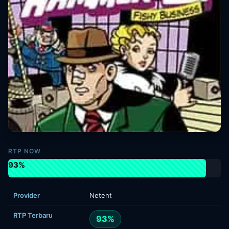
RTP NOW
93%
Provider
Netent
RTP Terbaru
93%