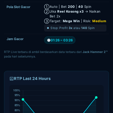
①
Auto | Bet
200
|
40
Spin
Pola Slot Gacor
②
Jika
Reel Kosong x3
→ Naikan
Bet 2x
③
Target:
Mega Win
| Risk:
Medium
⏹ Stop: Profit
3x
atau
140
Spin
Jam Gacor
01:26 ~ 03:26
RTP Live terbaru di ambil berdasarkan data terbaru dari
Jack Hammer 2™
pada hari sebelumnya.
RTP Last 24 Hours