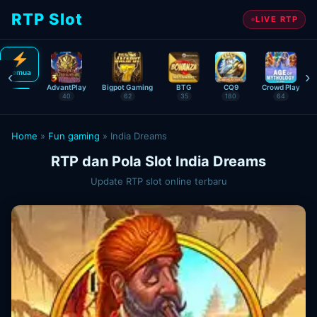
RTP Slot
LIVE RTP
‹
›
Semua
AdvantPlay
Bigpot Gaming
BTG
CQ9
Crowd Play
40
62
35
180
64
Home
»
Fun gaming
»
India Dreams
RTP dan Pola Slot India Dreams
Update RTP slot online terbaru