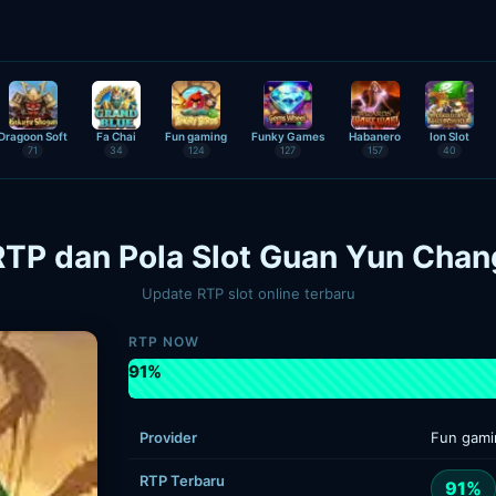
Dragoon Soft
Fa Chai
Fun gaming
Funky Games
Habanero
Ion Slot
71
34
124
127
157
40
RTP dan Pola Slot Guan Yun Chan
Update RTP slot online terbaru
RTP NOW
91%
Provider
Fun gami
RTP Terbaru
91%