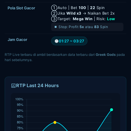
①
Auto | Bet
100
|
22
Spin
Pola Slot Gacor
②
Jika
Wild x3
→ Naikan Bet 2x
③
Target:
Mega Win
| Risk:
Low
⏹ Stop: Profit
5x
atau
83
Spin
Jam Gacor
01:27 ~ 03:27
RTP Live terbaru di ambil berdasarkan data terbaru dari
Greek Gods
pada
hari sebelumnya.
RTP Last 24 Hours