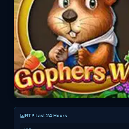
RTP Last 24 Hours