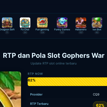
Dragoon Soft
Fa Chai
Fun gaming
Funky Games
Habanero
Ion Slot
71
34
124
127
157
40
RTP dan Pola Slot Gophers War
Update RTP slot online terbaru
RTP NOW
62%
Provider
CQ9
RTP Terbaru
62%