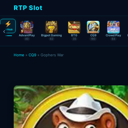
RTP Slot
‹
Semua
AdvantPlay
Bigpot Gaming
BTG
CQ9
Crowd Play
40
62
35
180
64
Home
»
CQ9
»
Gophers War