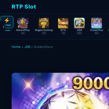
RTP Slot
‹
Semua
AdvantPlay
Bigpot Gaming
BTG
CQ9
Crowd Play
40
62
35
180
64
Home
»
JDB
»
GoldenDisco