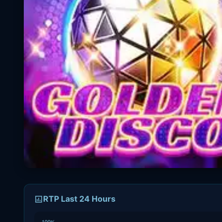
RTP Last 24 Hours