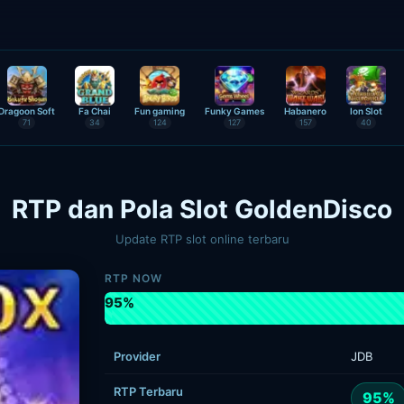
Dragoon Soft
Fa Chai
Fun gaming
Funky Games
Habanero
Ion Slot
71
34
124
127
157
40
RTP dan Pola Slot GoldenDisco
Update RTP slot online terbaru
RTP NOW
95%
Provider
JDB
RTP Terbaru
95%