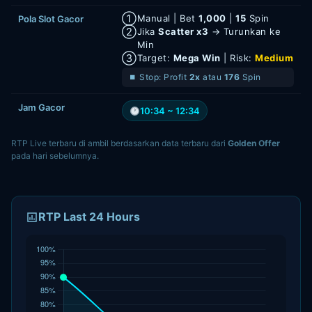
①
Manual | Bet
1,000
|
15
Spin
Pola Slot Gacor
②
Jika
Scatter x3
→ Turunkan ke
Min
③
Target:
Mega Win
| Risk:
Medium
⏹ Stop: Profit
2x
atau
176
Spin
Jam Gacor
10:34 ~ 12:34
RTP Live terbaru di ambil berdasarkan data terbaru dari
Golden Offer
pada hari sebelumnya.
RTP Last 24 Hours