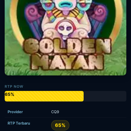
RTP NOW
65%
Provider
CQ9
RTP Terbaru
65%