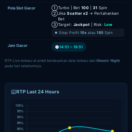
①
Turbo | Bet
100
|
31
Spin
Pola Slot Gacor
②
Jika
Scatter x2
→ Pertahankan
Bet
③
Target:
Jackpot
| Risk:
Low
⏹ Stop: Profit
10x
atau
185
Spin
Jam Gacor
14:51 ~ 16:51
RTP Live terbaru di ambil berdasarkan data terbaru dari
Ghosts’ Night
pada hari sebelumnya.
RTP Last 24 Hours