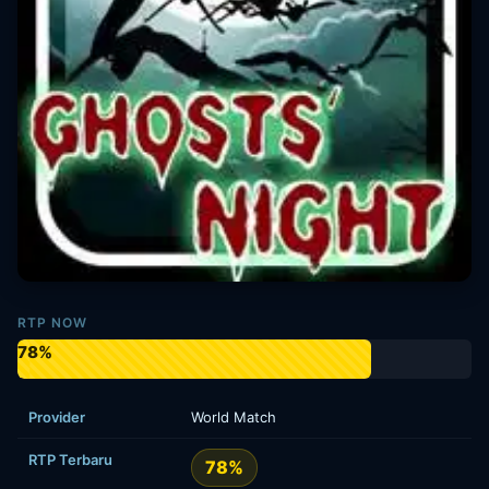
RTP NOW
78%
Provider
World Match
RTP Terbaru
78%