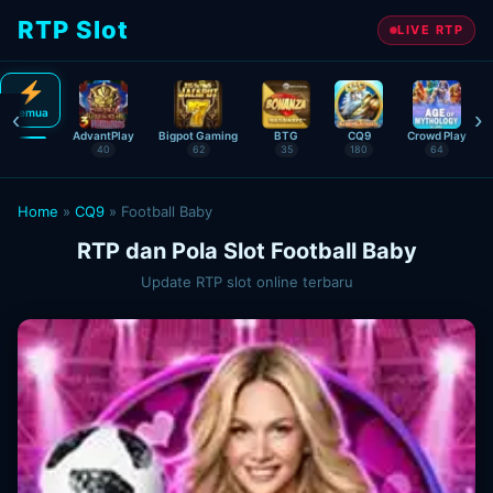
RTP Slot
LIVE RTP
‹
›
Semua
AdvantPlay
Bigpot Gaming
BTG
CQ9
Crowd Play
40
62
35
180
64
Home
»
CQ9
»
Football Baby
RTP dan Pola Slot Football Baby
Update RTP slot online terbaru