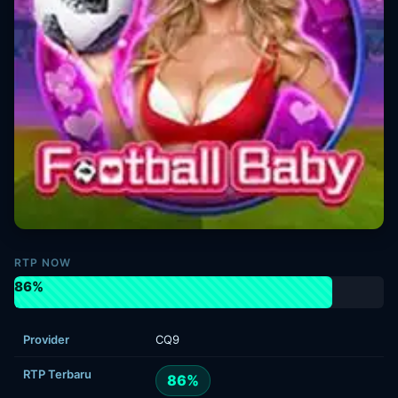
RTP NOW
86%
Provider
CQ9
RTP Terbaru
86%