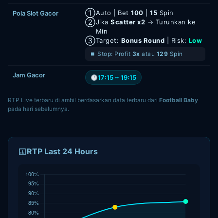
①
Auto | Bet
100
|
15
Spin
Pola Slot Gacor
②
Jika
Scatter x2
→ Turunkan ke
Min
③
Target:
Bonus Round
| Risk:
Low
⏹ Stop: Profit
3x
atau
129
Spin
Jam Gacor
17:15 ~ 19:15
RTP Live terbaru di ambil berdasarkan data terbaru dari
Football Baby
pada hari sebelumnya.
RTP Last 24 Hours