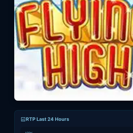
RTP Last 24 Hours