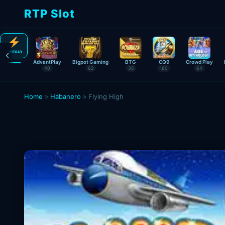
RTP Slot
‹
Semua
AdvantPlay
Bigpot Gaming
BTG
CQ9
Crowd Play
40
62
35
180
64
Home
»
Habanero
»
Flying High