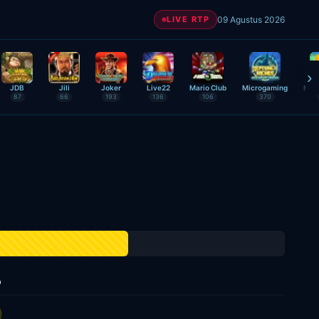
LIVE RTP
09 Agustus 2026
›
JDB
Jili
Joker
Live22
Mario Club
Microgaming
Nag
87
66
193
136
106
370
o